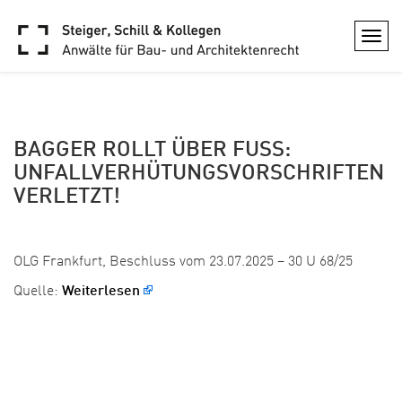
ARCHIVE
Togg
navi
BAGGER ROLLT ÜBER FUSS: U
NFALLVERHÜTUNGSVORSCHRIFTEN V
ERLETZT!
Veröffentlicht: 29. August 2025
OLG Frankfurt, Beschluss vom 23.07.2025 – 30 U 68/25
Quelle:
Weiterlesen