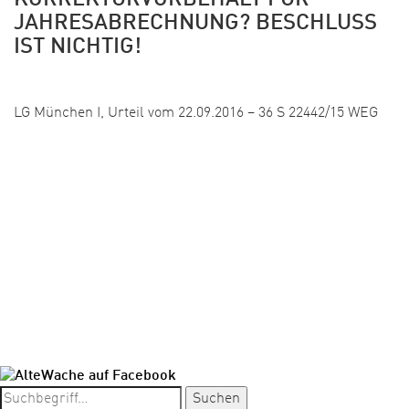
KORREKTURVORBEHALT FÜR
JAHRESABRECHNUNG? BESCHLUSS
IST NICHTIG!
Veröffentlicht:
LG München I, Urteil vom 22.09.2016 – 36 S 22442/15 WEG
1
2
3
…
12
WEITER »
Suchen