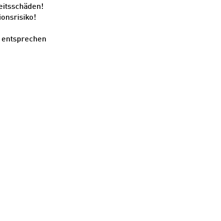
keitsschäden!
ionsrisiko!
g entsprechen