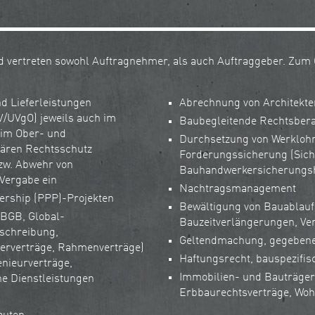
d vertreten sowohl Auftragnehmer, als auch Auftraggeber. Zum
d Lieferleistungen
Abrechnung von Architekte
V/UVgO) jeweils auch im
Baubegleitende Rechtsbera
 im Ober- und
Durchsetzung von Werklohn
mären Rechtsschutz
Forderungssicherung (Sich
zw. Abwehr von
Bauhandwerkersicherungsh
Vergabe ein
Nachtragsmanagement
nership (PPP)-Projekten
Bewältigung von Bauablauf
 BGB, Global-
Bauzeitverlängerungen, Ve
eschreibung,
Geltendmachung, gegebene
erverträge, Rahmenverträge)
Haftungsrecht, bauspezifi
enieurverträge,
Immobilien- und Bauträgerr
ne Dienstleistungen
Erbbaurechtsverträge, Wo