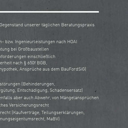
 Gegenstand unserer täglichen Beratungspraxis
n- bzw. Ingenieurleistungen nach HOAI
tung bei Großbaustellen
forderungen einschließlich
erheit nach § 650f BGB,
ypothek, Ansprüche aus dem BauFordSiG)
störungen (Behinderungen,
rgütung, Entschädigung, Schadensersatz)
nfalls aber auch Abwehr, von Mängelansprüchen
sches Versicherungsrecht
echt (Kaufverträge, Teilungserklärungen,
hnungseigentumsrecht, MaBV)