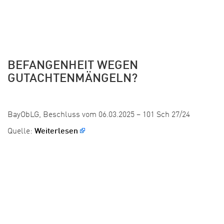
BEFANGENHEIT WEGEN
GUTACHTENMÄNGELN?
Veröffentlicht:
BayObLG, Beschluss vom 06.03.2025 – 101 Sch 27/24
Quelle:
Weiterlesen
1
2
3
…
11
WEITER »