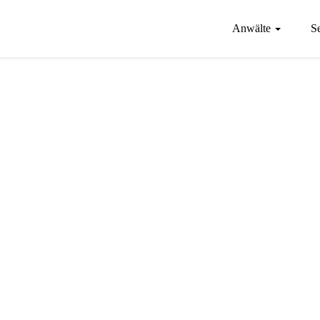
Anwälte
S
ACHE!
9213/2017-E-022-EF