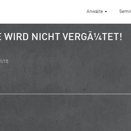
Anwälte
Semi
 WIRD NICHT VERGÃ¼TET!
1/15