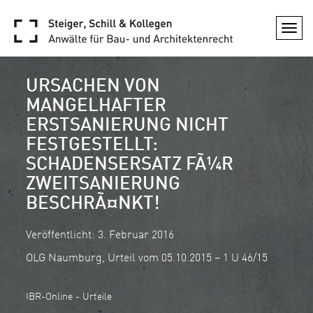
Togg
navi
URSACHEN VON
MANGELHAFTER
ERSTSANIERUNG NICHT
FESTGESTELLT:
SCHADENSERSATZ FÃ¼R
ZWEITSANIERUNG
BESCHRÃ¤NKT!
Veröffentlicht: 3. Februar 2016
OLG Naumburg, Urteil vom 05.10.2015 – 1 U 46/15
IBR-Online - Urteile