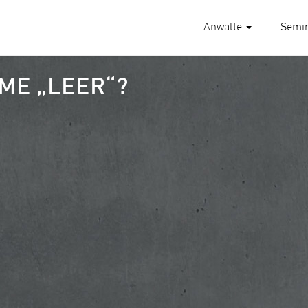
Anwälte
Semi
ME „LEER“?