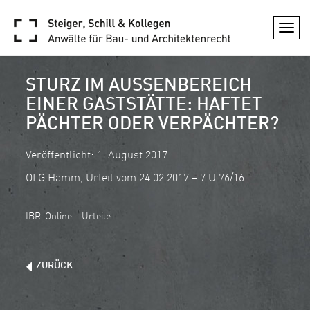
Togg
navi
STURZ IM AUSSENBEREICH E
INER GASTSTÄTTE: HAFTET P
ÄCHTER ODER VERPÄCHTER?
Veröffentlicht: 1. August 2017
OLG Hamm, Urteil vom 24.02.2017 – 7 U 76/16
IBR-Online - Urteile
ZURÜCK