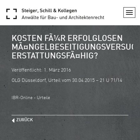
Togg
navi
KOSTEN FÃ¼R ERFOLGLOSEN
MÃ¤NGELBESEITIGUNGSVERSUC
ERSTATTUNGSFÃ¤HIG?
Veröffentlicht: 1. März 2016
OLG Düsseldorf, Urteil vom 30.04.2015 – 21 U 71/14
IBR-Online - Urteile
ZURÜCK