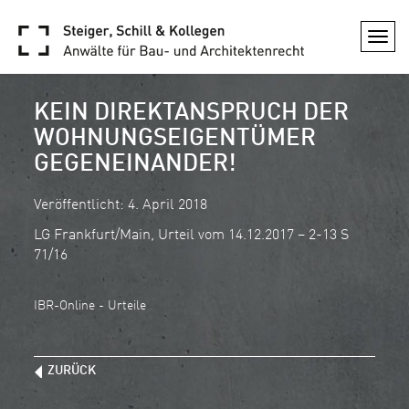
Togg
navi
KEIN DIREKTANSPRUCH DER
WOHNUNGSEIGENTÜMER
GEGENEINANDER!
Veröffentlicht: 4. April 2018
LG Frankfurt/Main, Urteil vom 14.12.2017 – 2-13 S
71/16
IBR-Online - Urteile
ZURÜCK