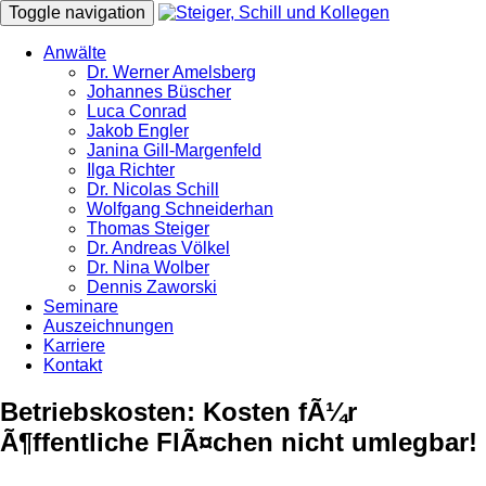
Toggle navigation
Anwälte
Dr. Werner Amelsberg
Johannes Büscher
Luca Conrad
Jakob Engler
Janina Gill-Margenfeld
Ilga Richter
Dr. Nicolas Schill
Wolfgang Schneiderhan
Thomas Steiger
Dr. Andreas Völkel
Dr. Nina Wolber
Dennis Zaworski
Seminare
Auszeichnungen
Karriere
Kontakt
Betriebskosten: Kosten fÃ¼r
Ã¶ffentliche FlÃ¤chen nicht umlegbar!