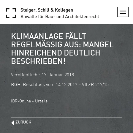
Togg
navi
KLIMAANLAGE FÄLLT
REGELMÄSSIG AUS: MANGEL H
INREICHEND DEUTLICH B
ESCHRIEBEN!
Veröffentlicht: 17. Januar 2018
BGH, Beschluss vom 14.12.2017 – VII ZR 217/15
IBR-Online - Urteile
ZURÜCK